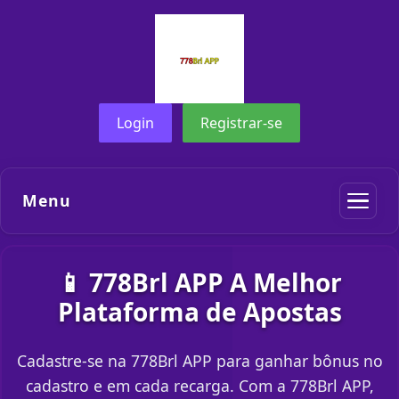
Login
Registrar-se
Menu
📱 778Brl APP A Melhor
Plataforma de Apostas
Cadastre-se na 778Brl APP para ganhar bônus no
cadastro e em cada recarga. Com a 778Brl APP,