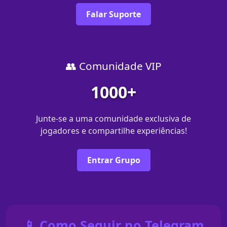
Falar Suporte
👥 Comunidade VIP
1000+
Junte-se a uma comunidade exclusiva de
jogadores e compartilhe experiências!
Entrar Grupo
📱 Como Seguir no Telegram