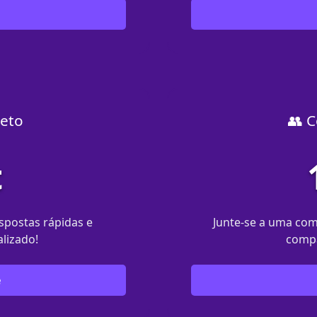
reto
👥 
t
espostas rápidas e
Junte-se a uma com
lizado!
compa
e