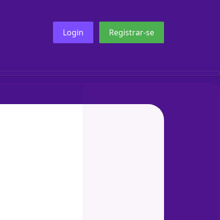
Login
Registrar-se