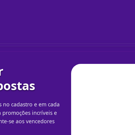
r
postas
 no cadastro e em cada
 promoções incríveis e
unte-se aos vencedores