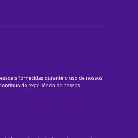
essoais fornecidas durante o uso de nossos
 contínua da experiência de nossos