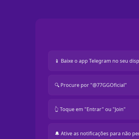
📱 Baixe o app Telegram no seu disp
🔍 Procure por "@77GGOficial"
👆 Toque em "Entrar" ou "Join"
🔔 Ative as notificações para não p