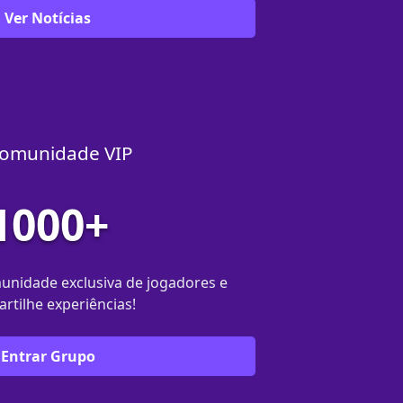
Ver Notícias
Comunidade VIP
1000+
unidade exclusiva de jogadores e
rtilhe experiências!
Entrar Grupo