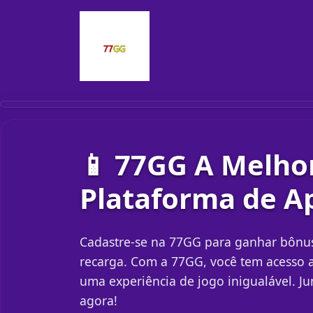
📱 77GG A Melho
Plataforma de A
Cadastre-se na 77GG para ganhar bônus
recarga. Com a 77GG, você tem acesso a
uma experiência de jogo inigualável. J
agora!