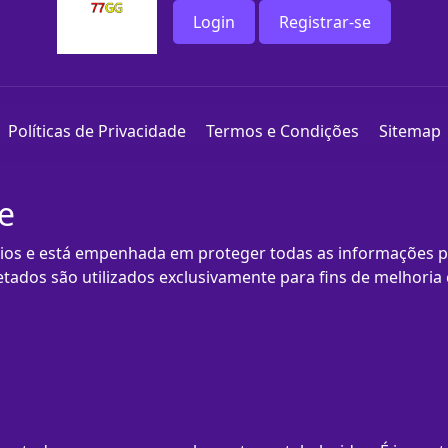
Login
Registrar-se
Políticas de Privacidade
Termos e Condições
Sitemap
de
ários e está empenhada em proteger todas as informações p
tados são utilizados exclusivamente para fins de melhoria