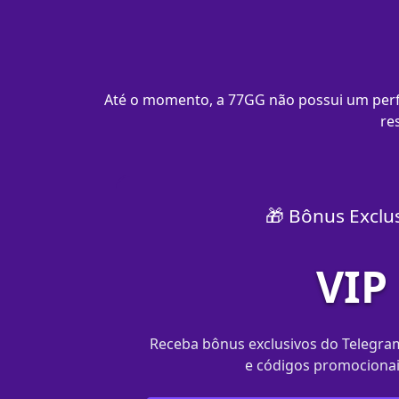
Até o momento, a 77GG não possui um perfil
re
🎁 Bônus Exclu
VIP
Receba bônus exclusivos do Telegra
e códigos promocionai