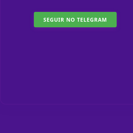
SEGUIR NO TELEGRAM