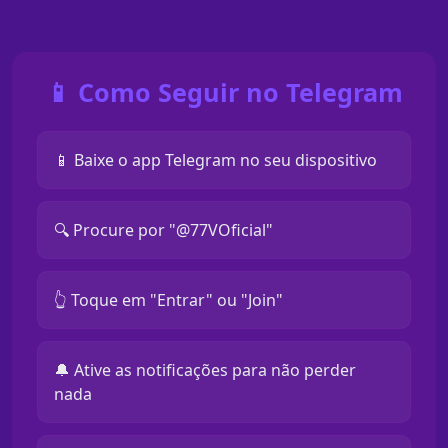
📱 Como Seguir no Telegram
📱 Baixe o app Telegram no seu dispositivo
🔍 Procure por "@77VOficial"
👆 Toque em "Entrar" ou "Join"
🔔 Ative as notificações para não perder
nada