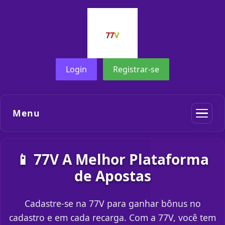
Login
Registrar-se
Menu
📱 77V A Melhor Plataforma
de Apostas
Cadastre-se na 77V para ganhar bônus no
cadastro e em cada recarga. Com a 77V, você tem