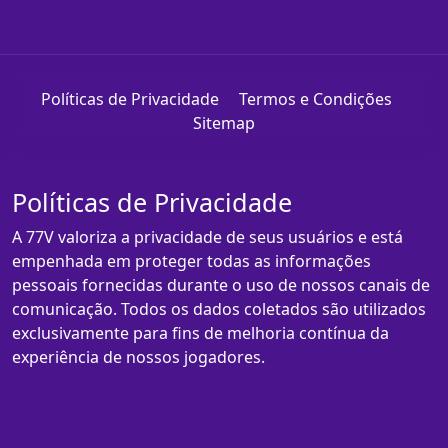
Políticas de Privacidade
Termos e Condições
Sitemap
Políticas de Privacidade
A 77V valoriza a privacidade de seus usuários e está
empenhada em proteger todas as informações
pessoais fornecidas durante o uso de nossos canais de
comunicação. Todos os dados coletados são utilizados
exclusivamente para fins de melhoria contínua da
experiência de nossos jogadores.