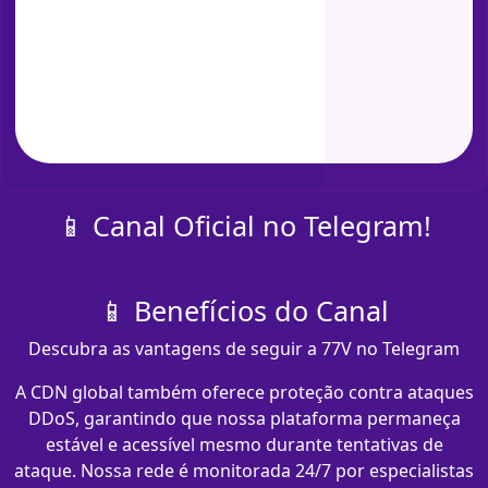
📱 Canal Oficial no Telegram!
📱 Benefícios do Canal
Descubra as vantagens de seguir a 77V no Telegram
A CDN global também oferece proteção contra ataques
DDoS, garantindo que nossa plataforma permaneça
estável e acessível mesmo durante tentativas de
ataque. Nossa rede é monitorada 24/7 por especialistas