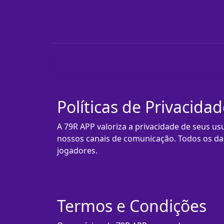
Políticas de Privacida
A 79R APP valoriza a privacidade de seus u
nossos canais de comunicação. Todos os dad
jogadores.
Termos e Condições