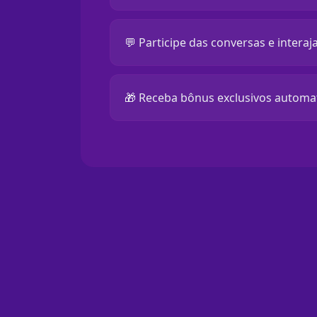
💬 Participe das conversas e interaj
🎁 Receba bônus exclusivos autom