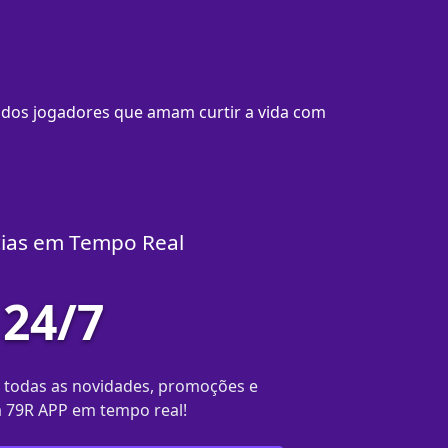
ar dos jogadores que amam curtir a vida com
cias em Tempo Real
24/7
e todas as novidades, promoções e
a 79R APP em tempo real!