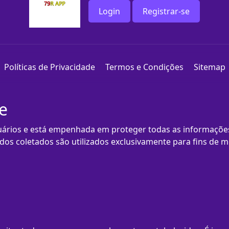
Login
Registrar-se
Políticas de Privacidade
Termos e Condições
Sitemap
de
suários e está empenhada em proteger todas as informaçõe
os coletados são utilizados exclusivamente para fins de m