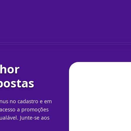
lhor
postas
nus no cadastro e em
 acesso a promoções
ualável. Junte-se aos