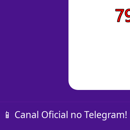
📱 Canal Oficial no Telegram!