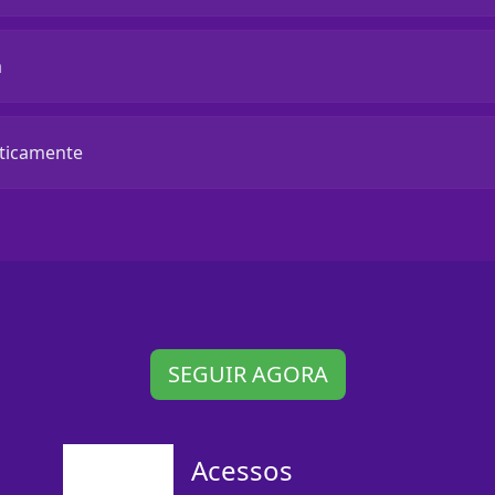
a
aticamente
SEGUIR AGORA
Acessos