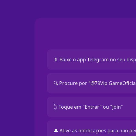
📱 Baixe o app Telegram no seu disp
🔍 Procure por "@79Vip GameOficia
👆 Toque em "Entrar" ou "Join"
🔔 Ative as notificações para não p