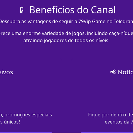
📱 Benefícios do Canal
Descubra as vantagens de seguir a 79Vip Game no Telegra
ece uma enorme variedade de jogos, incluindo caça-níqueis
atraindo jogadores de todos os níveis.
sivos
📢 Notí
m, promoções especiais
Fique por dentro d
s únicos!
eventos da 