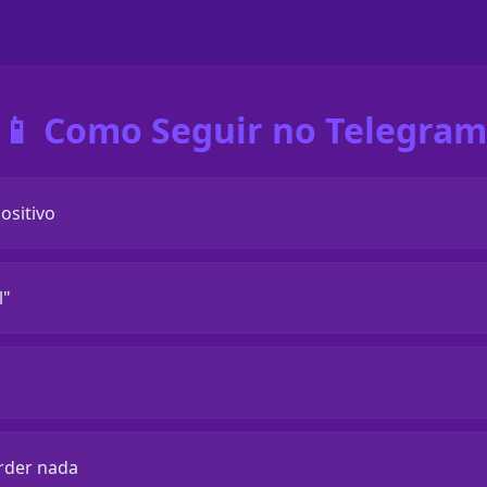
📱 Como Seguir no Telegram
ositivo
l"
erder nada