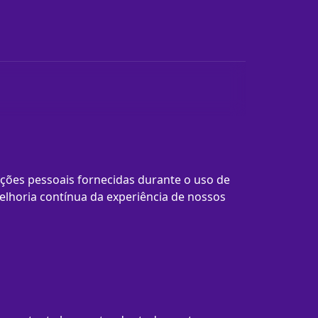
ções pessoais fornecidas durante o uso de
elhoria contínua da experiência de nossos