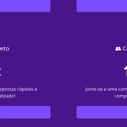
reto
👥 
t
espostas rápidas e
Junte-se a uma com
lizado!
compa
e