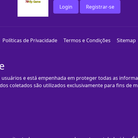
Login
Registrar-se
Políticas de Privacidade
Termos e Condições
Sitemap
de
us usuários e está empenhada em proteger todas as informa
os coletados são utilizados exclusivamente para fins de m