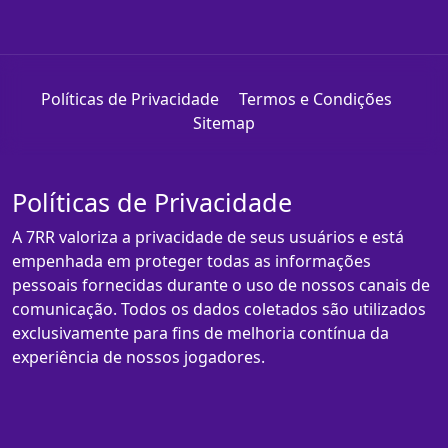
Políticas de Privacidade
Termos e Condições
Sitemap
Políticas de Privacidade
A 7RR valoriza a privacidade de seus usuários e está
empenhada em proteger todas as informações
pessoais fornecidas durante o uso de nossos canais de
comunicação. Todos os dados coletados são utilizados
exclusivamente para fins de melhoria contínua da
experiência de nossos jogadores.