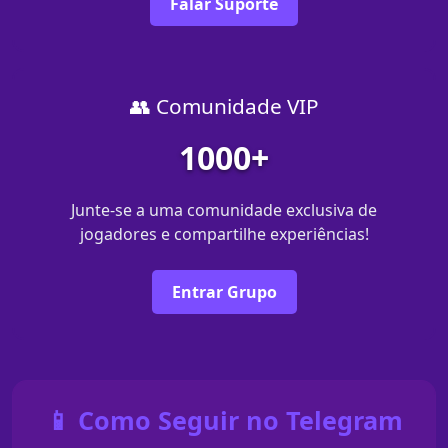
Falar Suporte
👥 Comunidade VIP
1000+
Junte-se a uma comunidade exclusiva de
jogadores e compartilhe experiências!
Entrar Grupo
📱 Como Seguir no Telegram