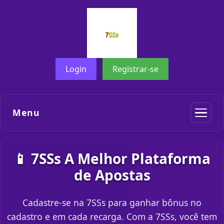
Login
Registrar-se
Menu
📱 7SSs A Melhor Plataforma
de Apostas
Cadastre-se na 7SSs para ganhar bônus no
cadastro e em cada recarga. Com a 7SSs, você tem