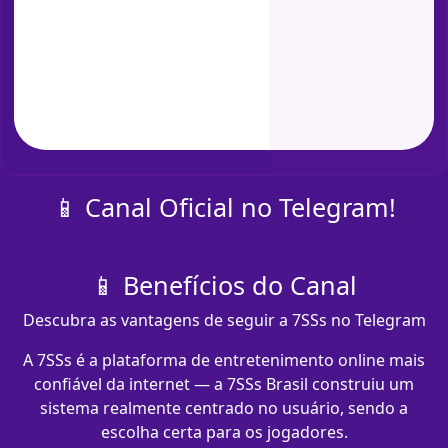
📱 Canal Oficial no Telegram!
📱 Benefícios do Canal
Descubra as vantagens de seguir a 7SSs no Telegram
A 7SSs é a plataforma de entretenimento online mais
confiável da internet — a 7SSs Brasil construiu um
sistema realmente centrado no usuário, sendo a
escolha certa para os jogadores.