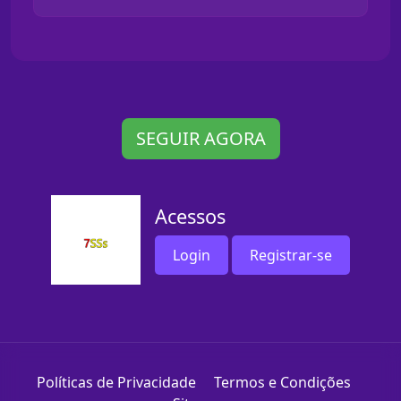
SEGUIR AGORA
Acessos
Login
Registrar-se
Políticas de Privacidade
Termos e Condições