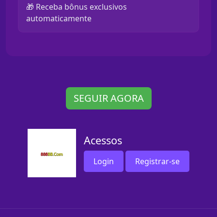
🎁 Receba bônus exclusivos
automaticamente
SEGUIR AGORA
Acessos
Login
Registrar-se