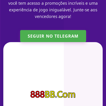
você tem acesso a promoções incríveis e uma
experiência de jogo inigualável. Junte-se aos
vencedores agora!
SEGUIR NO TELEGRAM