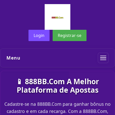
Login
Registrar-se
Menu
📱 888BB.Com A Melhor
Plataforma de Apostas
Cadastre-se na 888BB.Com para ganhar bônus no
cadastro e em cada recarga. Com a 888BB.Com,