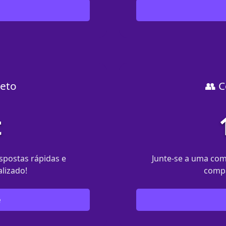
reto
👥 
t
espostas rápidas e
Junte-se a uma com
lizado!
compa
e