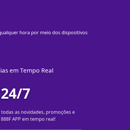
ualquer hora por meio dos dispositivos
cias em Tempo Real
24/7
e todas as novidades, promoções e
 888F APP em tempo real!