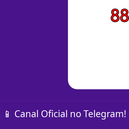
📱 Canal Oficial no Telegram!