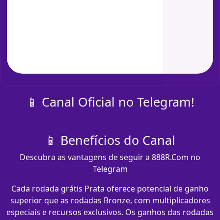
📱 Canal Oficial no Telegram!
📱 Benefícios do Canal
Descubra as vantagens de seguir a 888R.Com no
Telegram
Cada rodada grátis Prata oferece potencial de ganho
superior que as rodadas Bronze, com multiplicadores
especiais e recursos exclusivos. Os ganhos das rodadas