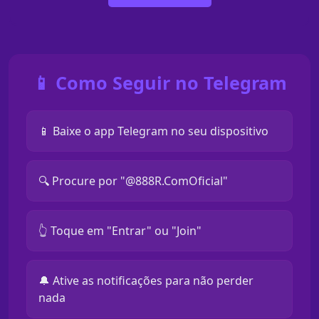
📱 Como Seguir no Telegram
📱 Baixe o app Telegram no seu dispositivo
🔍 Procure por "@888R.ComOficial"
👆 Toque em "Entrar" ou "Join"
🔔 Ative as notificações para não perder
nada