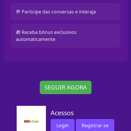
💬 Participe das conversas e interaja
🎁 Receba bônus exclusivos
automaticamente
SEGUIR AGORA
Acessos
Login
Registrar-se