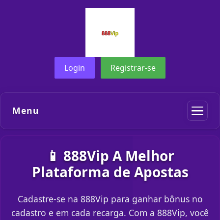
Login
Registrar-se
Menu
📱 888Vip A Melhor
Plataforma de Apostas
Cadastre-se na 888Vip para ganhar bônus no
cadastro e em cada recarga. Com a 888Vip, você