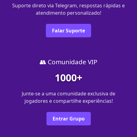
Suporte direto via Telegram, respostas rápidas e
atendimento personalizado!
Falar Suporte
👥 Comunidade VIP
1000+
Junte-se a uma comunidade exclusiva de
jogadores e compartilhe experiências!
Entrar Grupo