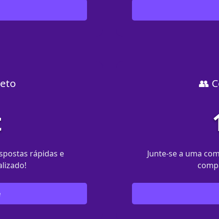
reto
👥 
t
espostas rápidas e
Junte-se a uma com
lizado!
compa
e