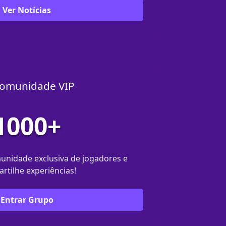
Ver Notícias
Comunidade VIP
1000+
unidade exclusiva de jogadores e
rtilhe experiências!
Entrar Grupo