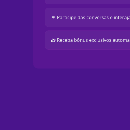
💬 Participe das conversas e interaj
🎁 Receba bônus exclusivos autom