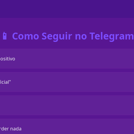
📱 Como Seguir no Telegram
ositivo
cial"
erder nada