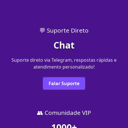
💬 Suporte Direto
Chat
Suporte direto via Telegram, respostas rápidas e
atendimento personalizado!
Falar Suporte
👥 Comunidade VIP
1000+