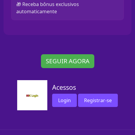
🎁 Receba bônus exclusivos
automaticamente
SEGUIR AGORA
Acessos
Login
Registrar-se