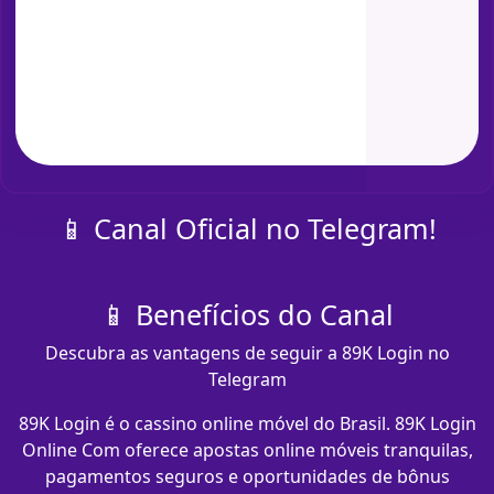
📱 Canal Oficial no Telegram!
📱 Benefícios do Canal
Descubra as vantagens de seguir a 89K Login no
Telegram
89K Login é o cassino online móvel do Brasil. 89K Login
Online Com oferece apostas online móveis tranquilas,
pagamentos seguros e oportunidades de bônus