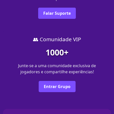
Falar Suporte
👥 Comunidade VIP
1000+
Junte-se a uma comunidade exclusiva de
jogadores e compartilhe experiências!
Entrar Grupo