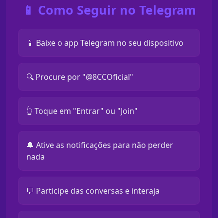
📱 Como Seguir no Telegram
📱 Baixe o app Telegram no seu dispositivo
🔍 Procure por "@8CCOficial"
👆 Toque em "Entrar" ou "Join"
🔔 Ative as notificações para não perder
nada
💬 Participe das conversas e interaja