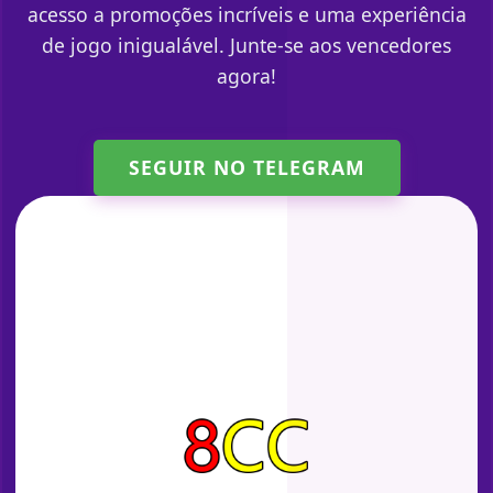
acesso a promoções incríveis e uma experiência
de jogo inigualável. Junte-se aos vencedores
agora!
SEGUIR NO TELEGRAM