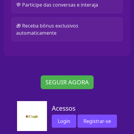
💬 Participe das conversas e interaja
🎁 Receba bônus exclusivos
automaticamente
SEGUIR AGORA
Acessos
Login
Registrar-se