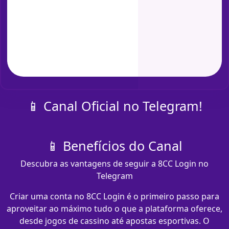
📱 Canal Oficial no Telegram!
📱 Benefícios do Canal
Descubra as vantagens de seguir a 8CC Login no
Telegram
Criar uma conta no 8CC Login é o primeiro passo para
aproveitar ao máximo tudo o que a plataforma oferece,
desde jogos de cassino até apostas esportivas. O