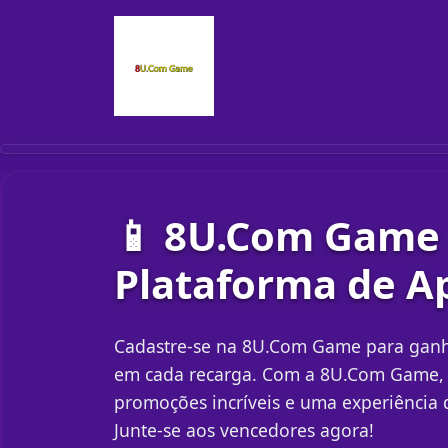
📱 8U.Com Game
Plataforma de A
Cadastre-se na 8U.Com Game para ganh
em cada recarga. Com a 8U.Com Game, 
promoções incríveis e uma experiência d
Junte-se aos vencedores agora!