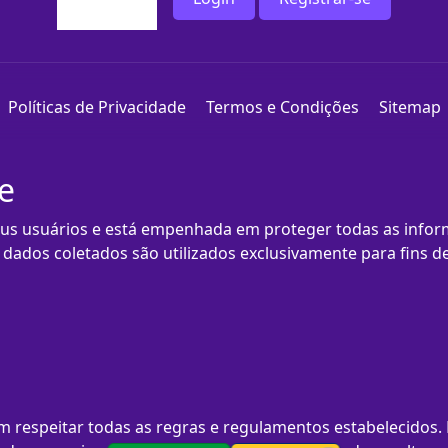
Políticas de Privacidade
Termos e Condições
Sitemap
de
eus usuários e está empenhada em proteger todas as infor
dados coletados são utilizados exclusivamente para fins d
espeitar todas as regras e regulamentos estabelecidos. É