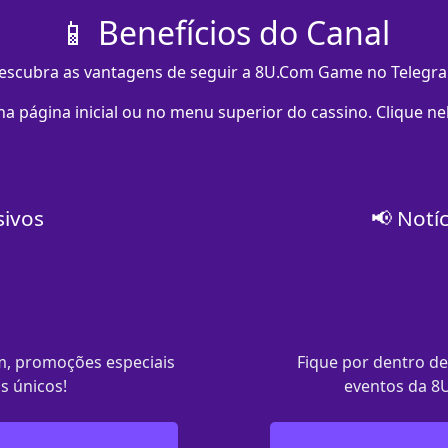
📱 Benefícios do Canal
escubra as vantagens de seguir a 8U.Com Game no Telegr
a página inicial ou no menu superior do cassino. Clique nel
sivos
📢 Notí
m, promoções especiais
Fique por dentro d
s únicos!
eventos da 8