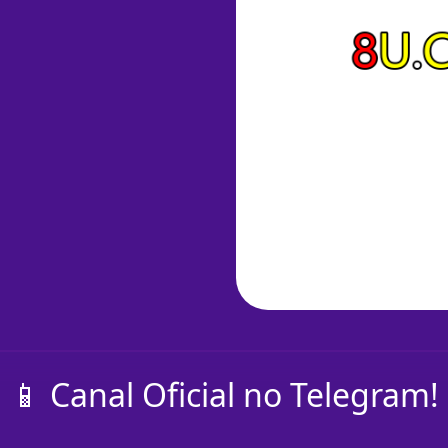
📱 Canal Oficial no Telegram!