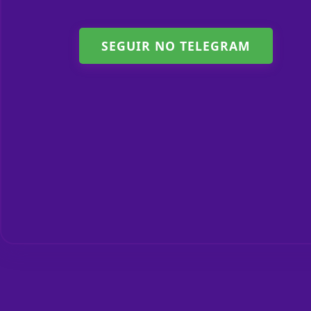
SEGUIR NO TELEGRAM